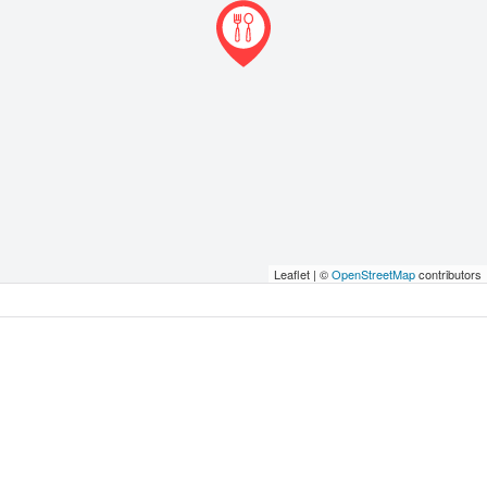
Leaflet | ©
OpenStreetMap
contributors