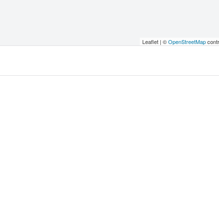
Leaflet | ©
OpenStreetMap
contr