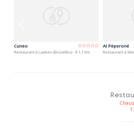
Cuneo
Al Pèperoné
Restaurant à Laeken (Bruxelles)
- À 1,1 km
Restaurant à W
Restau
Chaus
1