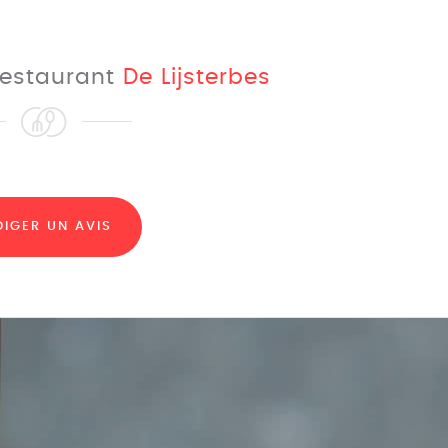
 restaurant
De Lijsterbes
DIGER UN AVIS