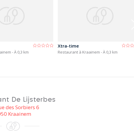
Xtra-time
aainem
- À 0,3 km
Restaurant à Kraainem
- À 0,3 km
nt De Lijsterbes
e des Sorbiers 6
950 Kraainem