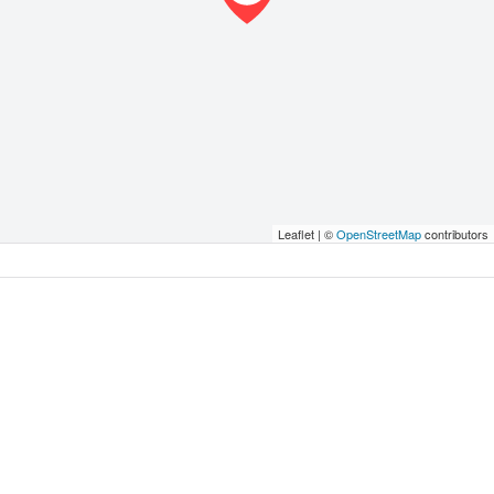
Leaflet | ©
OpenStreetMap
contributors