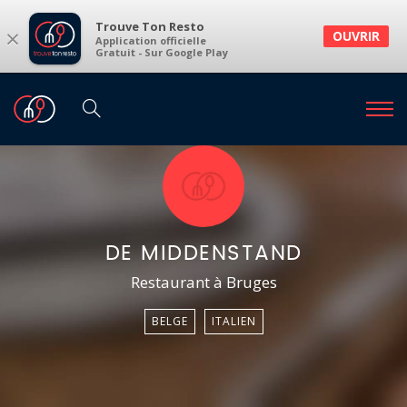
Trouve Ton Resto
×
OUVRIR
Application officielle
Gratuit - Sur Google Play
DE MIDDENSTAND
Restaurant à Bruges
BELGE
ITALIEN