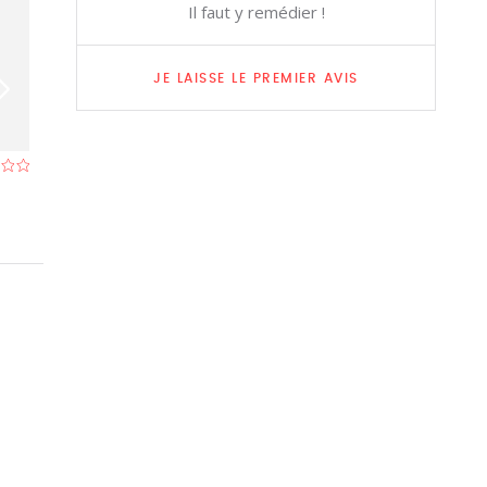
Il faut y remédier !
JE LAISSE LE PREMIER AVIS
De Middenstand
Hotel Du Singe
Restaurant à Bruges
- À 0,1 km
Restaurant à Bru