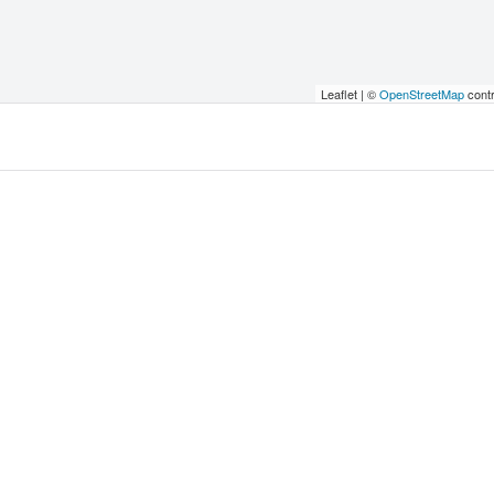
Leaflet | ©
OpenStreetMap
contr