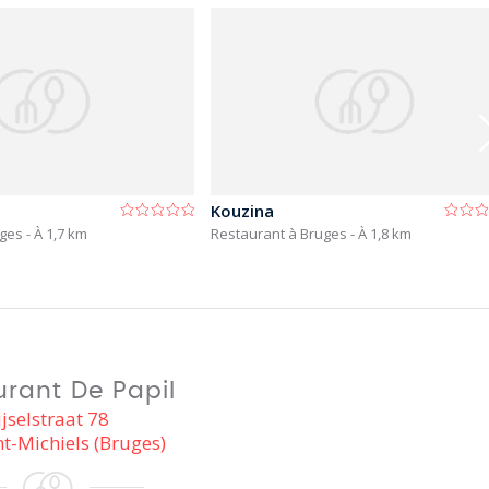
Kouzina
uges
- À 1,7 km
Restaurant à Bruges
- À 1,8 km
urant De Papil
ijselstraat 78
t-Michiels (Bruges)