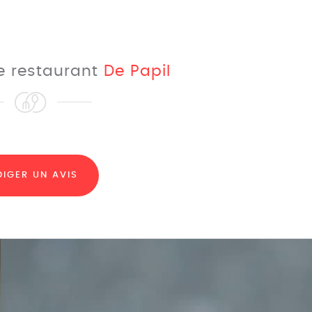
le restaurant
De Papil
DIGER UN AVIS