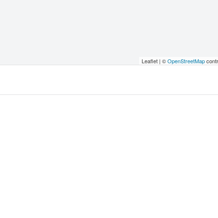
Leaflet | ©
OpenStreetMap
contr