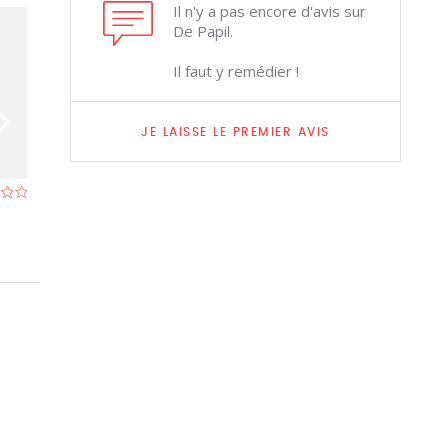
Il n'y a pas encore d'avis sur
De Papil.
Il faut y remédier !
JE LAISSE LE PREMIER AVIS
Bodega Lorena's
Sweet Home L
Restaurant à Bruges
- À 2,1 km
Restaurant à Bru