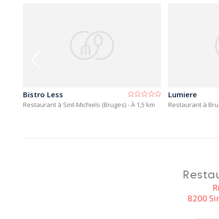
Bistro Less
Lumiere
km
Restaurant à Sint-Michiels (Bruges)
- À 1,5 km
Restaurant à Br
Resta
R
8200 Sin