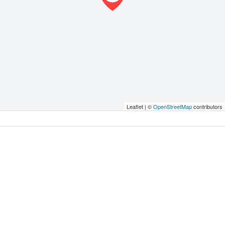
Leaflet | ©
OpenStreetMap
contributors