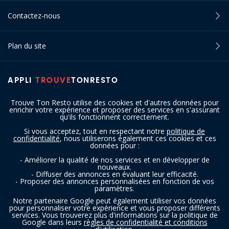
Contactez-nous
Plan du site
APPLI
TROUVE
TONRESTO
Trouve Ton Resto utilise des cookies et d'autres données pour
enrichir votre expérience et proposer des services en s'assurant
qu'ils fonctionnent correctement.
Si vous acceptez, tout en respectant notre
politique de
confidentialité
, nous utiliserons également ces cookies et ces
SUIVEZ-NOUS
données pour :
- Améliorer la qualité de nos services et en développer de
nouveaux.
- Diffuser des annonces en évaluant leur efficacité.
- Proposer des annonces personnalisées en fonction de vos
paramètres.
Notre partenaire Google peut également utiliser vos données
pour personnaliser votre expérience et vous proposer différents
services. Vous trouverez plus d'informations sur la politique de
Copyright © 2016 - 2026 trouvetonresto.be ‐ Tous droits réservés | JDC
Google dans leurs
règles de confidentialité et conditions