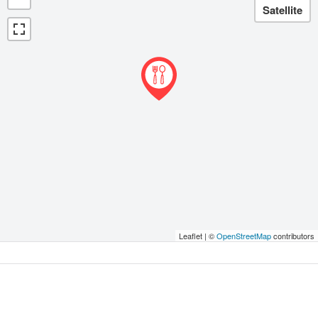
Leaflet | ©
OpenStreetMap
contributors