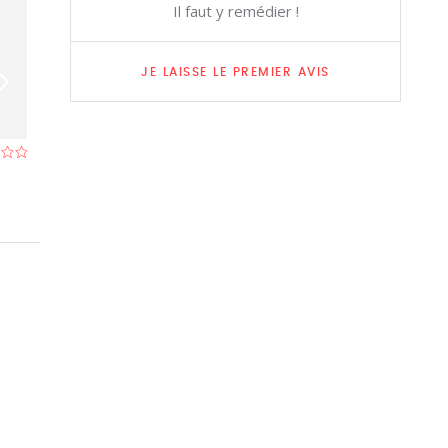
Il faut y remédier !
JE LAISSE LE PREMIER AVIS
Noon
De Ploatse
Restaurant à Deerlijk
- À 2,3 km
Restaurant à Deer