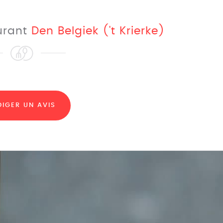
aurant
Den Belgiek ('t Krierke)
DIGER UN AVIS