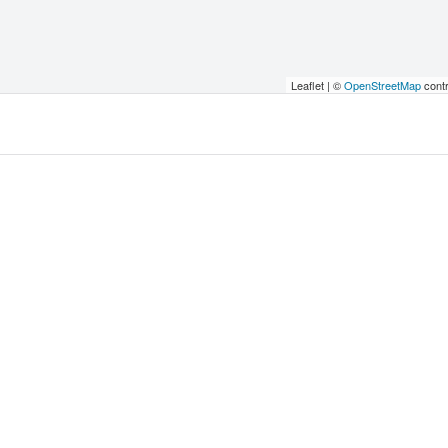
Leaflet | ©
OpenStreetMap
contr