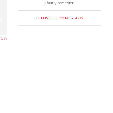
Il faut y remédier !
JE LAISSE LE PREMIER AVIS
Chang Thong Thai
Happy House
Restaurant à Bruges
- À 0,8 km
Restaurant à Bru