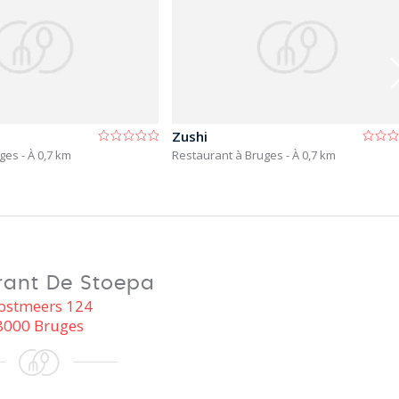
Zushi
uges
- À 0,7 km
Restaurant à Bruges
- À 0,7 km
rant De Stoepa
ostmeers 124
8000 Bruges