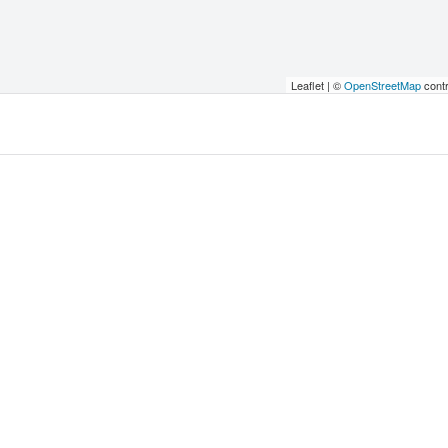
Leaflet | ©
OpenStreetMap
contr