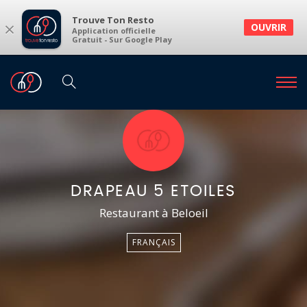
Trouve Ton Resto
×
OUVRIR
Application officielle
Gratuit - Sur Google Play
DRAPEAU 5 ETOILES
Restaurant à Beloeil
FRANÇAIS