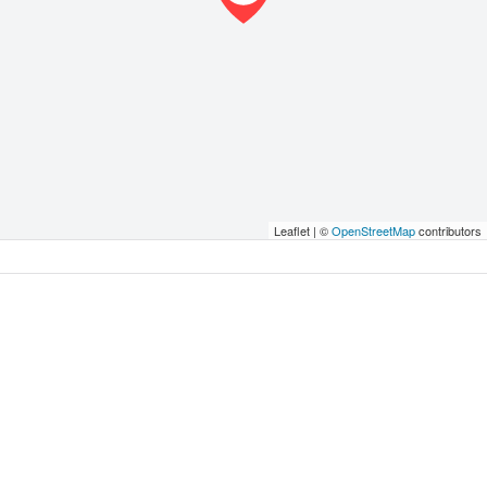
Leaflet | ©
OpenStreetMap
contributors