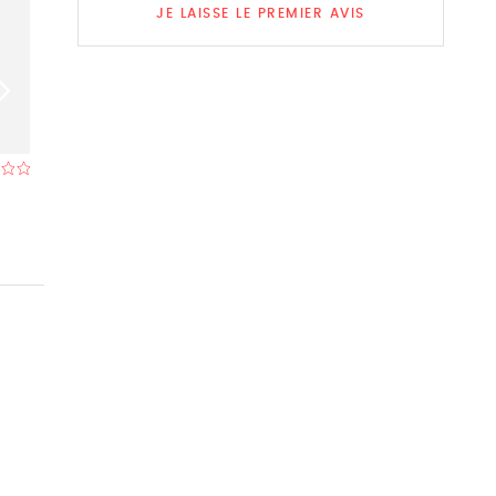
JE LAISSE LE PREMIER AVIS
Margotin
Vin'Tage, Peru
Restaurant à Basècles (Beloeil)
- À 3,7 km
Restaurant à Pér