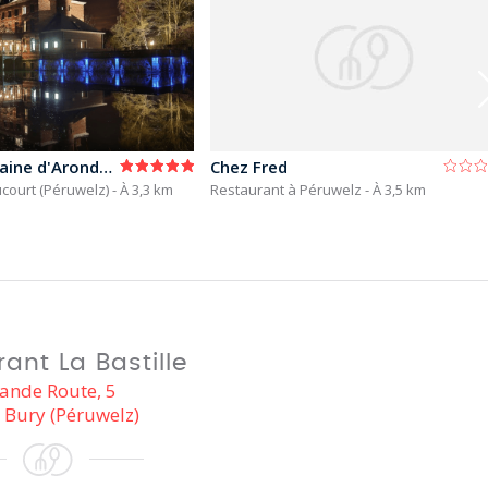
Vicomté (domaine d'Arondeau)
Chez Fred
court (Péruwelz)
- À 3,3 km
Restaurant à Péruwelz
- À 3,5 km
ant La Bastille
ande Route, 5
 Bury (Péruwelz)