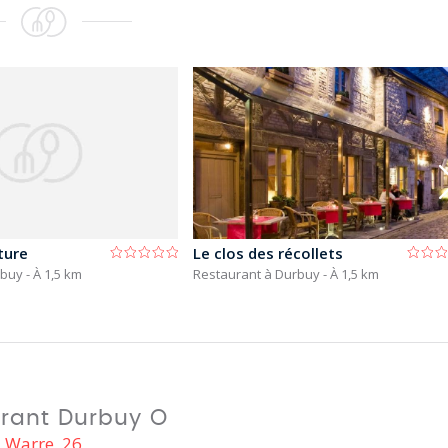
ture
Le clos des récollets
rbuy
- À 1,5 km
Restaurant à Durbuy
- À 1,5 km
rant Durbuy O
Warre, 26