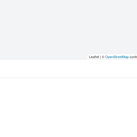
Leaflet | ©
OpenStreetMap
contr