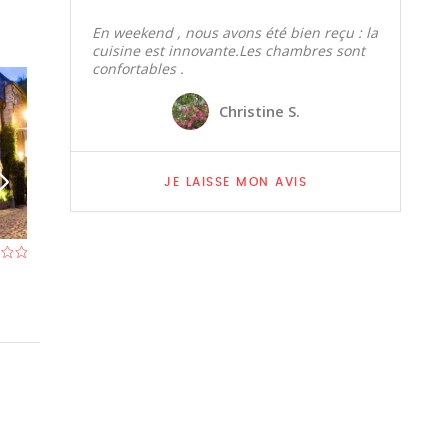
En weekend , nous avons été bien reçu : la
cuisine est innovante.Les chambres sont
confortables .
Christine S.
JE LAISSE MON AVIS
Louca's Bar
Parc (le)
Restaurant à Durbuy
- À 1,6 km
Restaurant à Du