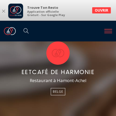
Trouve Ton Resto
×
OUVRIR
Application officielle
Gratuit - Sur Google Play
EETCAFÉ DE HARMONIE
Restaurant à Hamont-Achel
BELGE