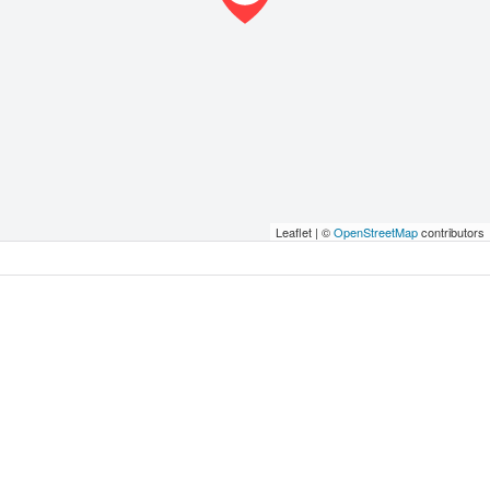
Leaflet | ©
OpenStreetMap
contributors