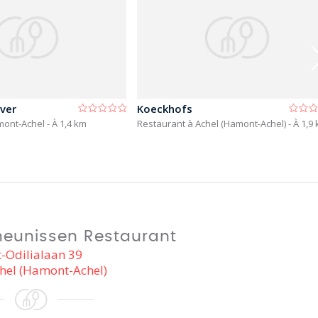
ver
Koeckhofs
mont-Achel
- À 1,4 km
Restaurant à Achel (Hamont-Achel)
- À 1,9
heunissen Restaurant
t-Odilialaan 39
hel (Hamont-Achel)