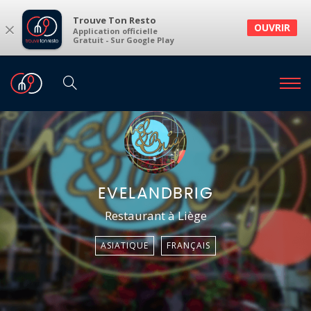
Trouve Ton Resto
×
OUVRIR
Application officielle
Gratuit - Sur Google Play
EVELANDBRIG
Restaurant à Liège
ASIATIQUE
FRANÇAIS