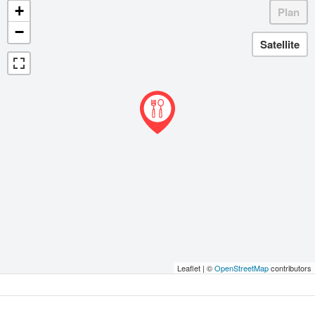
+
−
Leaflet | ©
OpenStreetMap
contributors