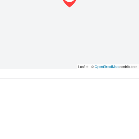
Leaflet | ©
OpenStreetMap
contributors