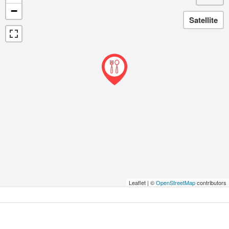
−
Leaflet | ©
OpenStreetMap
contributors