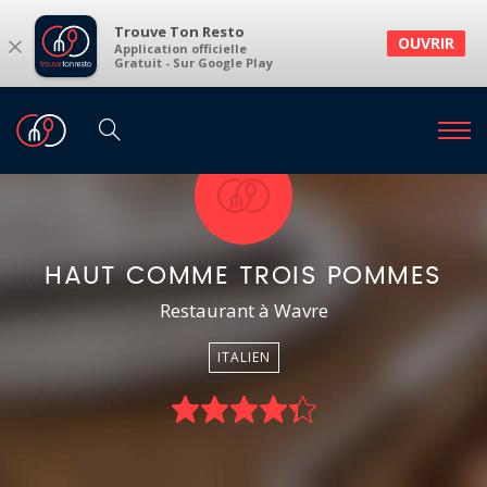
Trouve Ton Resto
×
OUVRIR
Application officielle
Gratuit - Sur Google Play
HAUT COMME TROIS POMMES
Restaurant à Wavre
ITALIEN