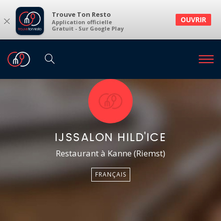
Trouve Ton Resto
×
OUVRIR
Application officielle
Gratuit - Sur Google Play
IJSSALON HILD'ICE
Restaurant à Kanne (Riemst)
FRANÇAIS