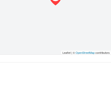
Leaflet | ©
OpenStreetMap
contributors