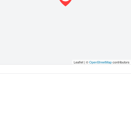
Leaflet | ©
OpenStreetMap
contributors