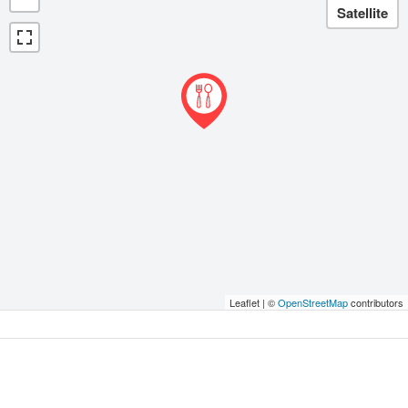
Leaflet | ©
OpenStreetMap
contributors