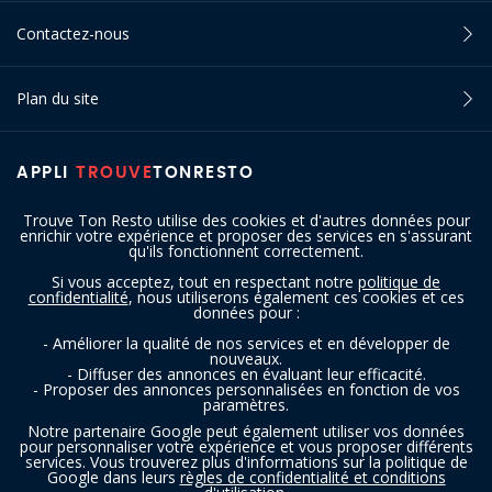
Contactez-nous
Plan du site
APPLI
TROUVE
TONRESTO
Trouve Ton Resto utilise des cookies et d'autres données pour
enrichir votre expérience et proposer des services en s'assurant
qu'ils fonctionnent correctement.
Si vous acceptez, tout en respectant notre
politique de
confidentialité
, nous utiliserons également ces cookies et ces
SUIVEZ-NOUS
données pour :
- Améliorer la qualité de nos services et en développer de
nouveaux.
- Diffuser des annonces en évaluant leur efficacité.
- Proposer des annonces personnalisées en fonction de vos
paramètres.
Notre partenaire Google peut également utiliser vos données
pour personnaliser votre expérience et vous proposer différents
services. Vous trouverez plus d'informations sur la politique de
Copyright © 2016 - 2026 trouvetonresto.be ‐ Tous droits réservés | JDC
Google dans leurs
règles de confidentialité et conditions