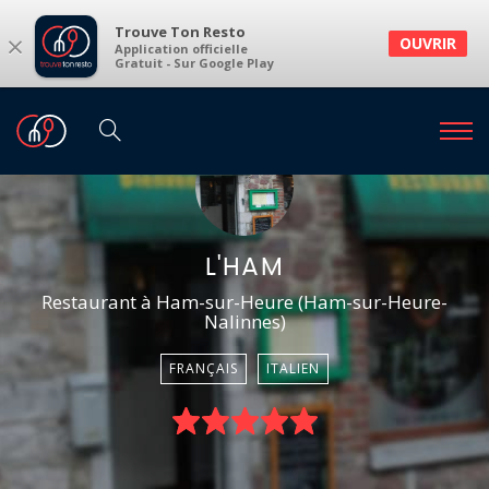
Trouve Ton Resto
×
OUVRIR
Application officielle
Gratuit - Sur Google Play
L'HAM
Restaurant à Ham-sur-Heure (Ham-sur-Heure-
Nalinnes)
FRANÇAIS
ITALIEN