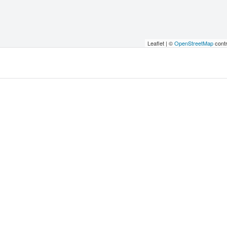
Leaflet | ©
OpenStreetMap
contr