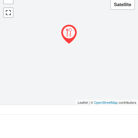
Leaflet | ©
OpenStreetMap
contributors