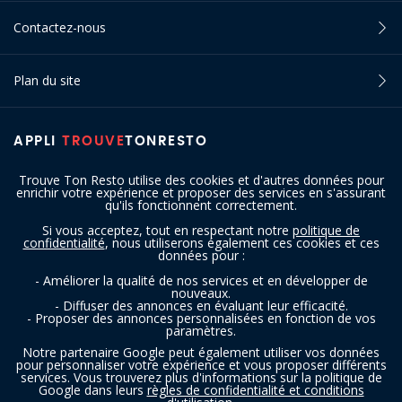
Contactez-nous
Plan du site
APPLI
TROUVE
TONRESTO
Trouve Ton Resto utilise des cookies et d'autres données pour
enrichir votre expérience et proposer des services en s'assurant
qu'ils fonctionnent correctement.
Si vous acceptez, tout en respectant notre
politique de
confidentialité
, nous utiliserons également ces cookies et ces
SUIVEZ-NOUS
données pour :
- Améliorer la qualité de nos services et en développer de
nouveaux.
- Diffuser des annonces en évaluant leur efficacité.
- Proposer des annonces personnalisées en fonction de vos
paramètres.
Notre partenaire Google peut également utiliser vos données
pour personnaliser votre expérience et vous proposer différents
services. Vous trouverez plus d'informations sur la politique de
Copyright © 2016 - 2026 trouvetonresto.be ‐ Tous droits réservés | JDC
Google dans leurs
règles de confidentialité et conditions