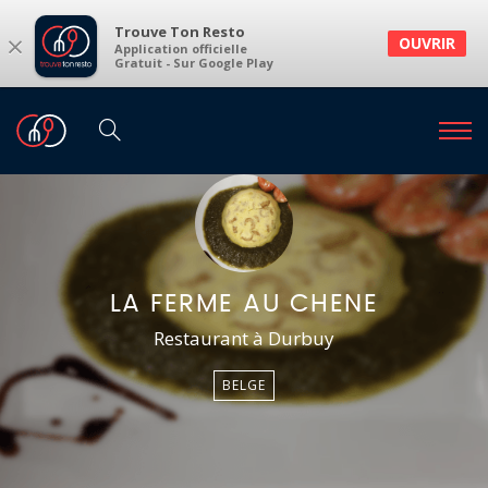
Trouve Ton Resto
×
OUVRIR
Application officielle
Gratuit - Sur Google Play
LA FERME AU CHENE
Restaurant à Durbuy
BELGE