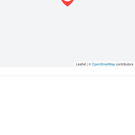
Leaflet | ©
OpenStreetMap
contributors