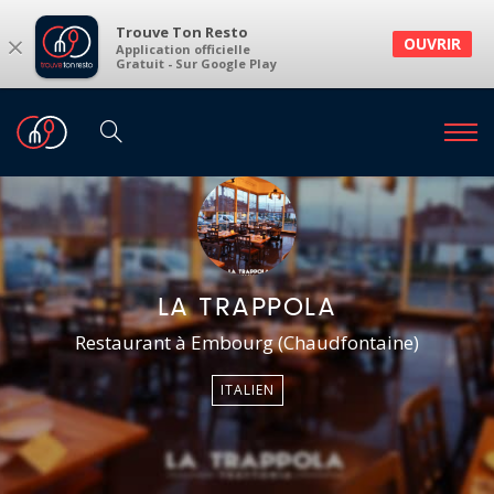
Trouve Ton Resto
×
OUVRIR
Application officielle
Gratuit - Sur Google Play
LA TRAPPOLA
Restaurant à Embourg (Chaudfontaine)
ITALIEN