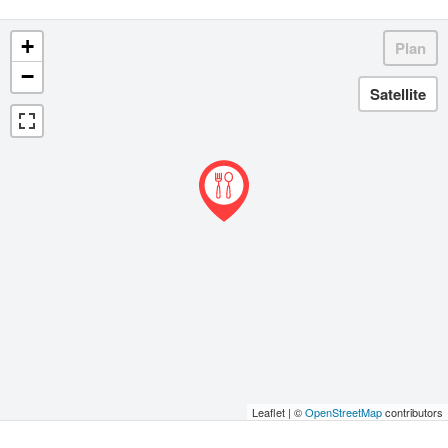
+
−
Leaflet | ©
OpenStreetMap
contributors