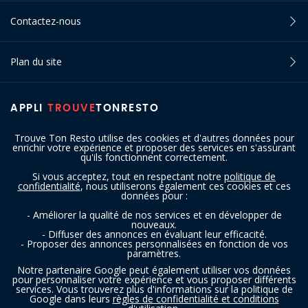
Contactez-nous
Plan du site
APPLI
TROUVE
TONRESTO
Trouve Ton Resto utilise des cookies et d'autres données pour
enrichir votre expérience et proposer des services en s'assurant
qu'ils fonctionnent correctement.
Si vous acceptez, tout en respectant notre
politique de
confidentialité
, nous utiliserons également ces cookies et ces
SUIVEZ-NOUS
données pour :
- Améliorer la qualité de nos services et en développer de
nouveaux.
- Diffuser des annonces en évaluant leur efficacité.
- Proposer des annonces personnalisées en fonction de vos
paramètres.
Notre partenaire Google peut également utiliser vos données
pour personnaliser votre expérience et vous proposer différents
services. Vous trouverez plus d'informations sur la politique de
Copyright © 2016 - 2026 trouvetonresto.be ‐ Tous droits réservés | JDC
Google dans leurs
règles de confidentialité et conditions