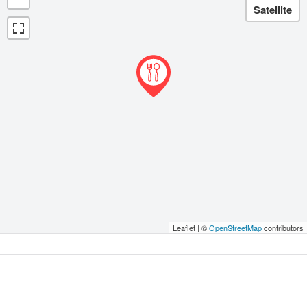
Leaflet | ©
OpenStreetMap
contributors