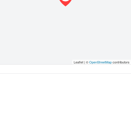
Leaflet | ©
OpenStreetMap
contributors