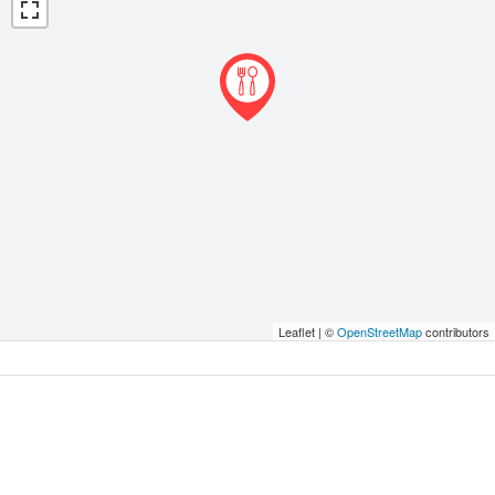
Leaflet | ©
OpenStreetMap
contributors