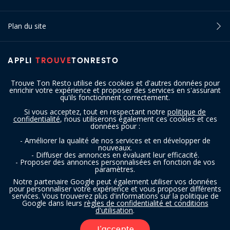
Plan du site
APPLI
TROUVE
TONRESTO
Trouve Ton Resto utilise des cookies et d'autres données pour
enrichir votre expérience et proposer des services en s'assurant
qu'ils fonctionnent correctement.
Si vous acceptez, tout en respectant notre
politique de
confidentialité
, nous utiliserons également ces cookies et ces
SUIVEZ-NOUS
données pour :
- Améliorer la qualité de nos services et en développer de
nouveaux.
- Diffuser des annonces en évaluant leur efficacité.
- Proposer des annonces personnalisées en fonction de vos
paramètres.
Notre partenaire Google peut également utiliser vos données
pour personnaliser votre expérience et vous proposer différents
services. Vous trouverez plus d'informations sur la politique de
Copyright © 2016 - 2026 trouvetonresto.be ‐ Tous droits réservés | JDC
Google dans leurs
règles de confidentialité et conditions
d'utilisation
.
Resto SRL | Rue de Mettet 12 - 5640 Mettet (Belgique)
J'accepte