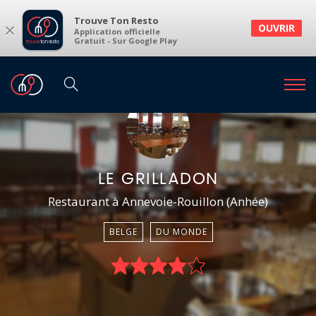
Trouve Ton Resto
×
OUVRIR
Application officielle
Gratuit - Sur Google Play
LE GRILLADON
Restaurant à Annevoie-Rouillon (Anhée)
BELGE
DU MONDE