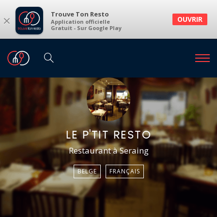
Trouve Ton Resto
×
OUVRIR
Application officielle
Gratuit - Sur Google Play
LE P'TIT RESTO
Restaurant à Seraing
BELGE
FRANÇAIS