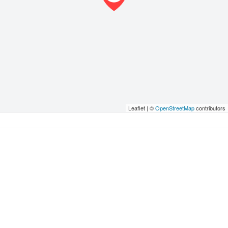
Leaflet | ©
OpenStreetMap
contributors