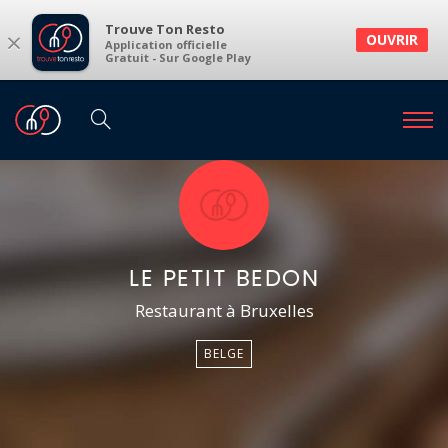
Trouve Ton Resto
×
OUVRIR
Application officielle
Gratuit - Sur Google Play
LE PETIT BEDON
Restaurant à Bruxelles
BELGE