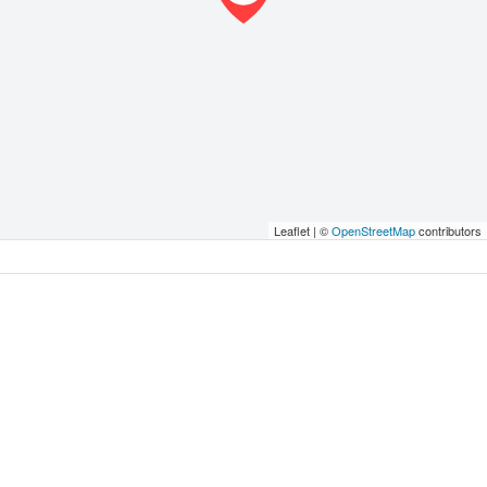
Leaflet | ©
OpenStreetMap
contributors