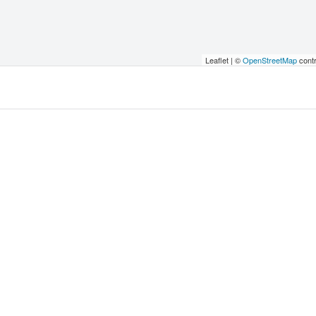
Leaflet | ©
OpenStreetMap
contr