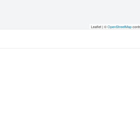
Leaflet | ©
OpenStreetMap
contr