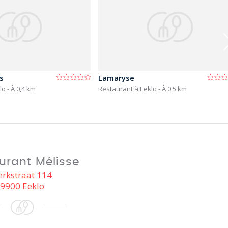
s
Lamaryse
klo
- À 0,4 km
Restaurant à Eeklo
- À 0,5 km
urant Mélisse
erkstraat 114
9900 Eeklo