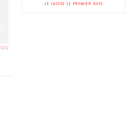
JE LAISSE LE PREMIER AVIS
Salons Mimosa
Mandarin
Restaurant à Eeklo
- À 0,5 km
Restaurant à Eek