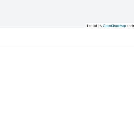
Leaflet | ©
OpenStreetMap
contr