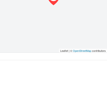
Leaflet | ©
OpenStreetMap
contributors