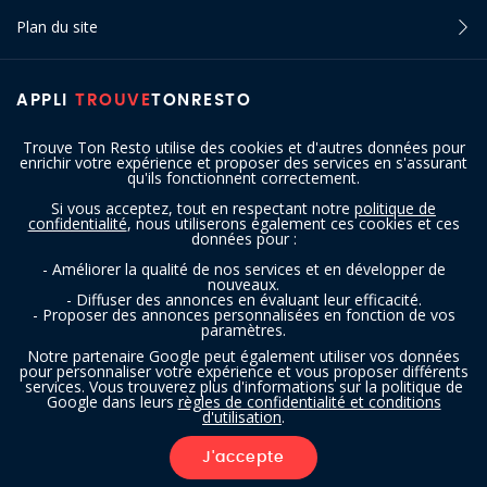
Plan du site
APPLI
TROUVE
TONRESTO
Trouve Ton Resto utilise des cookies et d'autres données pour
enrichir votre expérience et proposer des services en s'assurant
qu'ils fonctionnent correctement.
Si vous acceptez, tout en respectant notre
politique de
confidentialité
, nous utiliserons également ces cookies et ces
SUIVEZ-NOUS
données pour :
- Améliorer la qualité de nos services et en développer de
nouveaux.
- Diffuser des annonces en évaluant leur efficacité.
- Proposer des annonces personnalisées en fonction de vos
paramètres.
Notre partenaire Google peut également utiliser vos données
pour personnaliser votre expérience et vous proposer différents
services. Vous trouverez plus d'informations sur la politique de
Copyright © 2016 - 2026 trouvetonresto.be ‐ Tous droits réservés | JDC
Google dans leurs
règles de confidentialité et conditions
d'utilisation
.
Resto SRL | Rue de Mettet 12 - 5640 Mettet (Belgique)
J'accepte