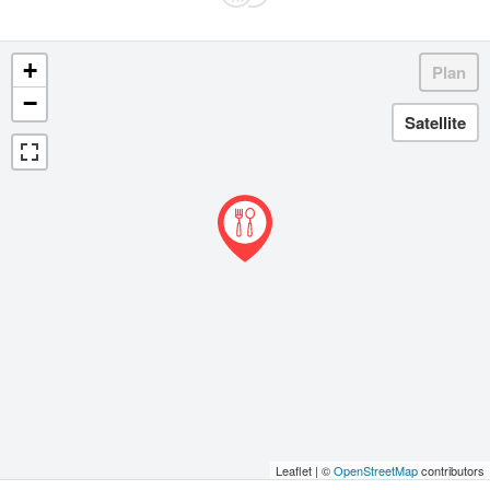
+
−
Leaflet | ©
OpenStreetMap
contributors