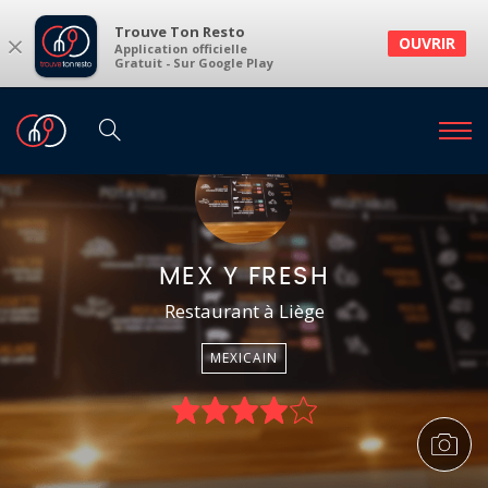
Trouve Ton Resto
×
OUVRIR
Application officielle
Gratuit - Sur Google Play
MEX Y FRESH
Restaurant à Liège
MEXICAIN