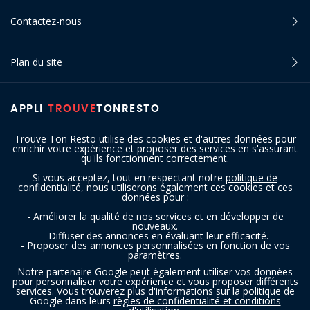
Contactez-nous
Plan du site
APPLI
TROUVE
TONRESTO
Trouve Ton Resto utilise des cookies et d'autres données pour
enrichir votre expérience et proposer des services en s'assurant
qu'ils fonctionnent correctement.
Si vous acceptez, tout en respectant notre
politique de
confidentialité
, nous utiliserons également ces cookies et ces
SUIVEZ-NOUS
données pour :
- Améliorer la qualité de nos services et en développer de
nouveaux.
- Diffuser des annonces en évaluant leur efficacité.
- Proposer des annonces personnalisées en fonction de vos
paramètres.
Notre partenaire Google peut également utiliser vos données
pour personnaliser votre expérience et vous proposer différents
services. Vous trouverez plus d'informations sur la politique de
Copyright © 2016 - 2026 trouvetonresto.be ‐ Tous droits réservés | JDC
Google dans leurs
règles de confidentialité et conditions