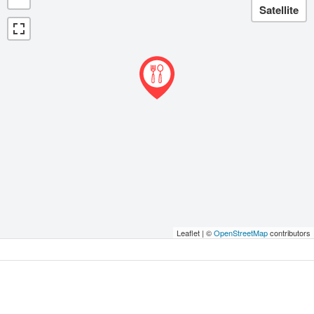
Leaflet | ©
OpenStreetMap
contributors