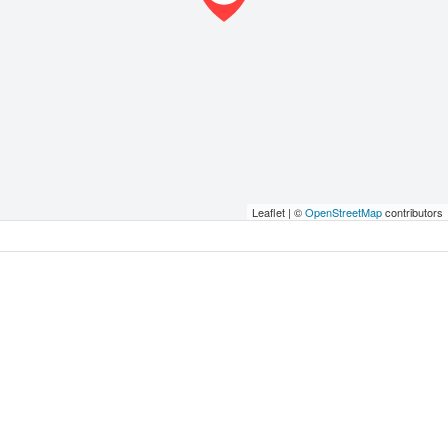
Leaflet | ©
OpenStreetMap
contributors