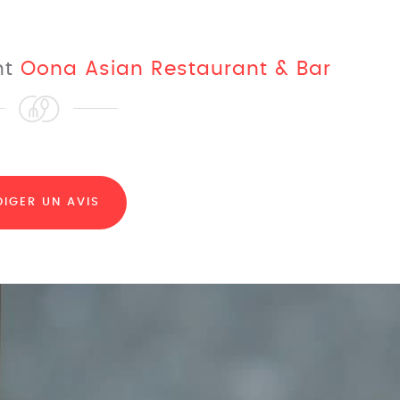
nt
Oona Asian Restaurant & Bar
DIGER UN AVIS