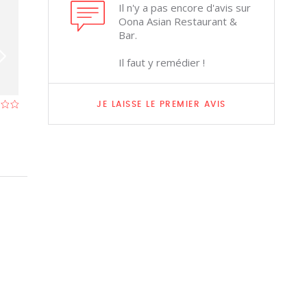
Il n'y a pas encore d'avis sur
Oona Asian Restaurant &
Bar.
Il faut y remédier !
China Take-away
China's Capital
JE LAISSE LE PREMIER AVIS
Restaurant à Heverlee (Louvain)
- À 1,3 km
Restaurant à Kess