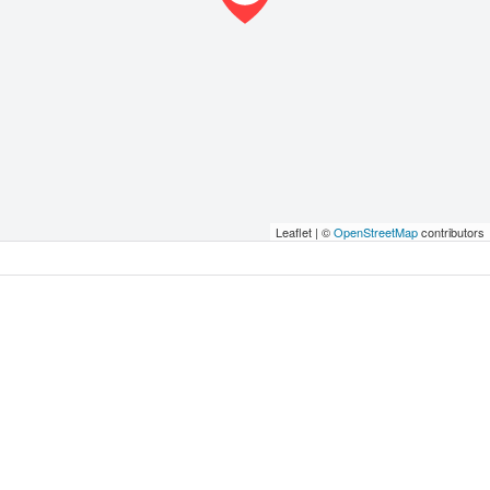
Leaflet | ©
OpenStreetMap
contributors