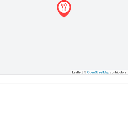
Leaflet | ©
OpenStreetMap
contributors