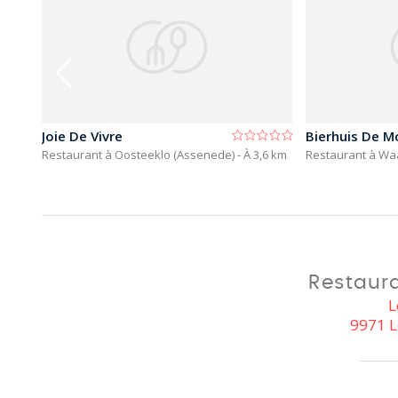
Joie De Vivre
Bierhuis De M
km
Restaurant à Oosteeklo (Assenede)
- À 3,6 km
Restaurant à Wa
Restaur
L
9971 L