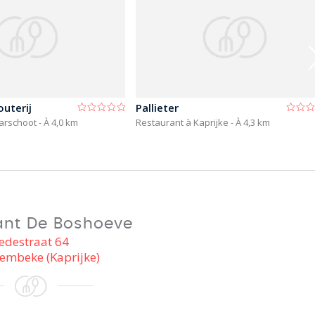
outerij
Pallieter
arschoot
- À 4,0 km
Restaurant à Kaprijke
- À 4,3 km
ant De Boshoeve
edestraat 64
embeke (Kaprijke)