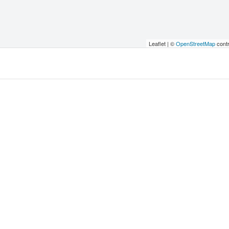
Leaflet | ©
OpenStreetMap
contr