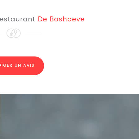
 restaurant
De Boshoeve
DIGER UN AVIS