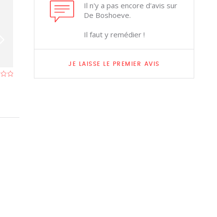
Il n'y a pas encore d'avis sur
De Boshoeve.
Il faut y remédier !
JE LAISSE LE PREMIER AVIS
Tijdloos
Middenstandsh
Restaurant à Eeklo
- À 4,9 km
Restaurant à Eek