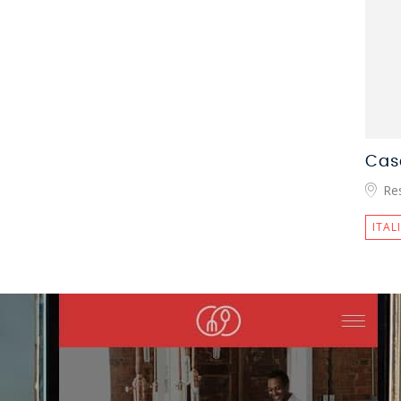
Cas
Re
ITAL