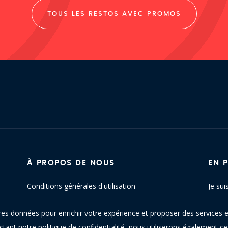
TOUS LES RESTOS AVEC PROMOS
À PROPOS DE NOUS
EN 
Conditions générales d'utilisation
Je sui
Politique de confidentialité
Conta
res données pour enrichir votre expérience et proposer des services e
Blog
Plan d
ectant notre
politique de confidentialité
, nous utiliserons également c