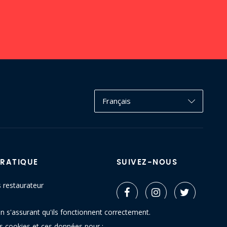
Français
PRATIQUE
SUIVEZ-NOUS
s restaurateur
ctez-nous
n s'assurant qu'ils fonctionnent correctement.
u site
es cookies et ces données pour :