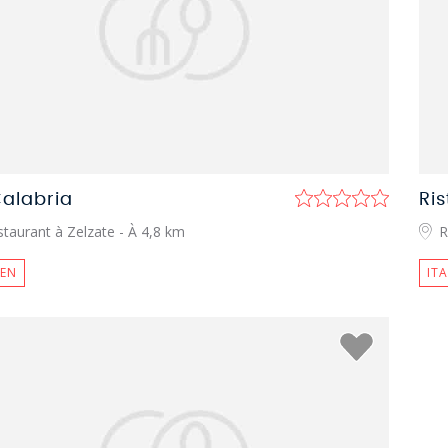
Calabria
Ris
staurant à Zelzate
- À 4,8 km
R
IEN
IT