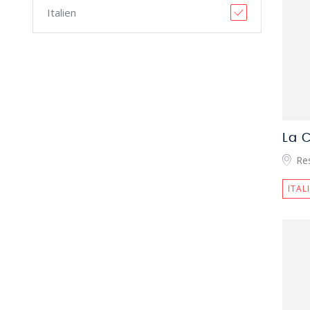
Italien
La 
Re
ITAL