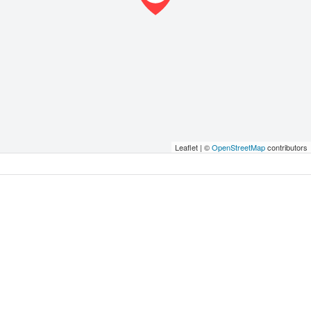
Leaflet | ©
OpenStreetMap
contributors