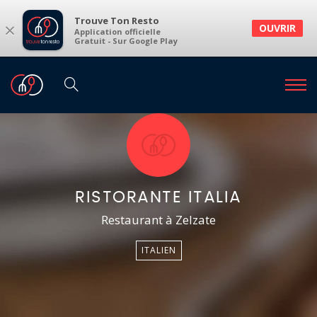
Trouve Ton Resto
×
OUVRIR
Application officielle
Gratuit - Sur Google Play
RISTORANTE ITALIA
Restaurant à Zelzate
ITALIEN