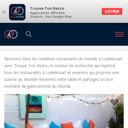
Trouve Ton Resto
×
OUVRIR
Application officielle
Gratuit - Sur Google Play
Restaurants
Restaurants Lodelinsart
Restaurants du monde à Lodelinsart et
environs
Réservez dans les meilleurs restaurants du monde à Lodelinsart
avec Trouve Ton Resto, le moteur de recherche qui reprend
tous les restaurants à Lodelinsart et environs qui propose une
cuisine du Monde! Réservez votre table et partagez un bon
moment de gastronomie du Monde.