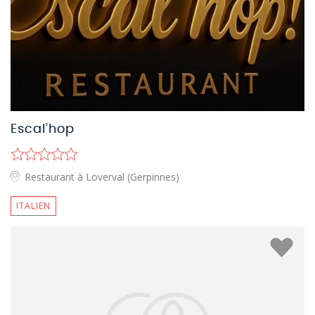
Escal’hop
Restaurant à Loverval (Gerpinnes)
ITALIEN