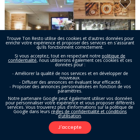
Trouve Ton Resto utilise des cookies et d'autres données pour
enrichir votre expérience et proposer des services en s'assurant
qu'ils fonctionnent correctement.
Si vous acceptez, tout en respectant notre
politique de
confidentialité
, nous utiliserons également ces cookies et ces
données pour :
- Améliorer la qualité de nos services et en développer de
nouveaux.
- Diffuser des annonces en évaluant leur efficacité.
- Proposer des annonces personnalisées en fonction de vos
paramètres.
Au Verre Y Table
Notre partenaire Google peut également utiliser vos données
pour personnaliser votre expérience et vous proposer différents
services. Vous trouverez plus d'informations sur la politique de
Google dans leurs
règles de confidentialité et conditions
Restaurant à Montignies-sur-Sambre (Charleroi)
- À 3,0 km
d'utilisation
.
FRANÇAIS
J'accepte
FILTRES