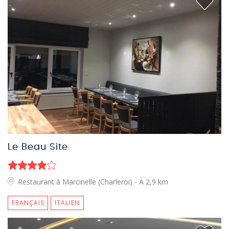
Le Beau Site
Restaurant à Marcinelle (Charleroi)
- À 2,9 km
FRANÇAIS
ITALIEN