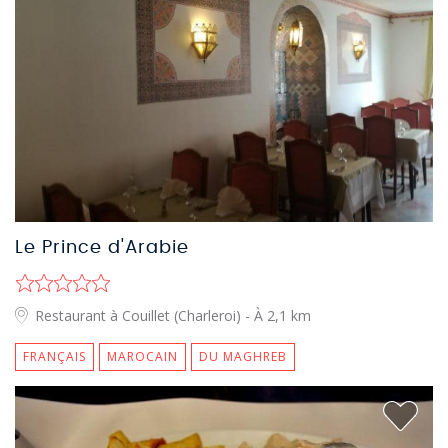
Le Prince d'Arabie
Restaurant à Couillet (Charleroi)
- À 2,1 km
FRANÇAIS
MAROCAIN
DU MAGHREB