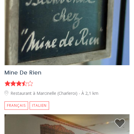
Mine De Rien
Restaurant à Marcinelle (Charleroi)
- À 2,1 km
FRANÇAIS
ITALIEN