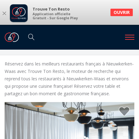
Trouve Ton Resto
×
OUVRIR
Application officielle
Gratuit - Sur Google Play
Restaurants
Restaurants Nieuwkerken-Waas
Restaurants français à Nieuwkerken-Waas et
environs
Réservez dans les meilleurs restaurants français à Nieuwkerken-
Waas avec Trouve Ton Resto, le moteur de recherche qui
reprend tous les restaurants à Nieuwkerken-Waas et environs
qui propose une cuisine française! Réservez votre table et
partagez un bon moment de gastronomie française.