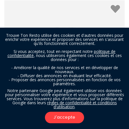
Trouve Ton Resto utilise des cookies et d'autres données pour
enrichir votre expérience et proposer des services en s'assurant
qu'ils fonctionnent correctement.
Si vous acceptez, tout en respectant notre
politique de
confidentialité
, nous utiliserons également ces cookies et ces
données pour :
- Améliorer la qualité de nos services et en développer de
nouveaux.
- Diffuser des annonces en évaluant leur efficacité.
- Proposer des annonces personnalisées en fonction de vos
paramètres.
Notre partenaire Google peut également utiliser vos données
De Witte Molen
pour personnaliser votre expérience et vous proposer différents
services. Vous trouverez plus d'informations sur la politique de
Google dans leurs
règles de confidentialité et conditions
d'utilisation
.
Restaurant à Saint-Nicolas
- À 3,8 km
J'accepte
1
FILTRES
BELGE
FRANÇAIS