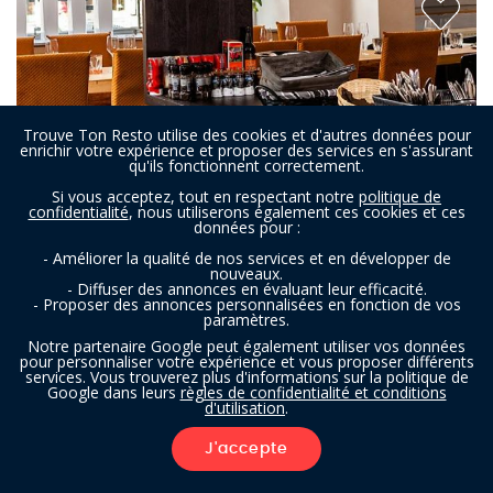
Trouve Ton Resto utilise des cookies et d'autres données pour
enrichir votre expérience et proposer des services en s'assurant
qu'ils fonctionnent correctement.
Si vous acceptez, tout en respectant notre
politique de
confidentialité
, nous utiliserons également ces cookies et ces
données pour :
- Améliorer la qualité de nos services et en développer de
nouveaux.
- Diffuser des annonces en évaluant leur efficacité.
- Proposer des annonces personnalisées en fonction de vos
paramètres.
Le Bistro De Jean-phi
Notre partenaire Google peut également utiliser vos données
pour personnaliser votre expérience et vous proposer différents
services. Vous trouverez plus d'informations sur la politique de
Google dans leurs
règles de confidentialité et conditions
Brasserie à Mons
- À 9,9 km
d'utilisation
.
FRANÇAIS
J'accepte
FILTRES